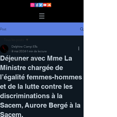
Post
Tous les posts
Delphine Ciampi Ellis
Tous les posts
8 mai 2024
1 min de lecture
Déjeuner avec Mme La
Cinema and soundtrack
Ministre chargée de
l’égalité femmes-hommes
et de la lutte contre les
discriminations à la
Sacem, Aurore Bergé à la
Sacem.