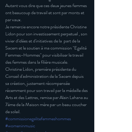
Autant vous dire que ces deux jeunes femmes 
ont beaucoup de travail et sont par monts et 
par vaux.
Je remercie encore notre présidente Christine 
Lidon pour son investissement perpetuel , son 
vivier d'idées et d'initiatives de la  part de la 
Sacem et le soutien à ma commission "Egalité 
Femmes-Hommes" pour visibiliser le travail 
des femmes dans la filière musicale.
Christine Lidon, première présidente du 
Conseil d'administration de la Sacem depuis 
sa création, justement récompensée 
récemment pour son travail par la médaille des 
Arts et des Lettres, remise par Alain Lahana au 
7ème de la Maison mère par un beau coucher 
de soleil.
#commissionegalitefemmeshommes
#womeninmusic