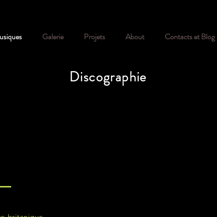
siques
Galerie
Projets
About
Contacts et Blog
Discographie
co-britanique