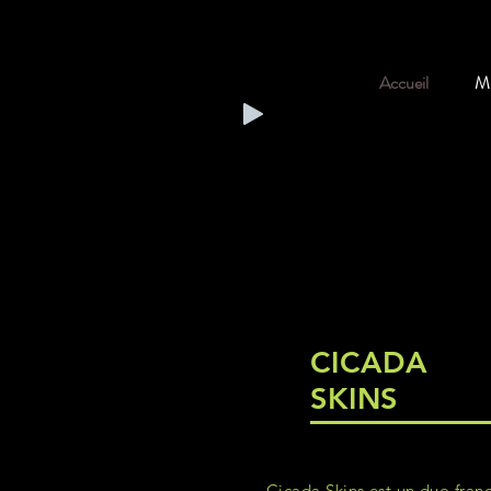
Accueil
Mu
CICADA
SKINS
Cicada Skins est un duo fran