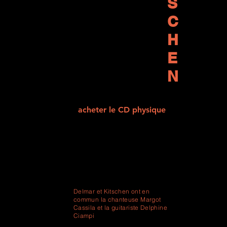
S
C
H
E
N
acheter le CD physique
Delmar et Kitschen ont en
commun la chanteuse Margot
Cassila et la guitariste Delphine
Ciampi