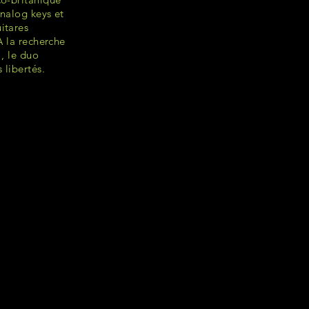
analog keys et
itares
A la recherche
 , le duo
 libertés.