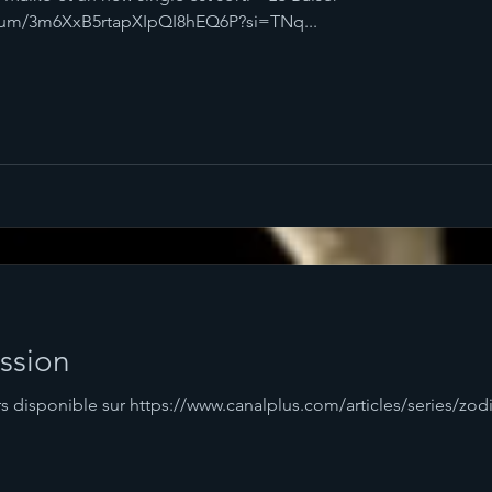
lbum/3m6XxB5rtapXIpQI8hEQ6P?si=TNq...
ssion
rs disponible sur https://www.canalplus.com/articles/series/zod