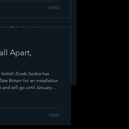
eurs Jumelles
chefort en deux jours,
ll Apart,
d british Zineb Sedira has
e Britain for an installation
 and will go until January
the very prestigious Duveen
original soundtrack to the
ank you Zineb for the trust and
g.uk/press/press-
sion-2026-zineb-sedira