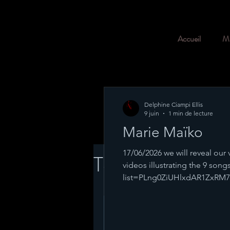
Accueil
Mu
Delphine Ciampi Ellis
9 juin
1 min de lecture
Marie Maïko
17/06/2026 we will reveal our 
Tous les posts
videos illustrating the 9 song
list=PLng0ZiUHlxdAR1ZxR