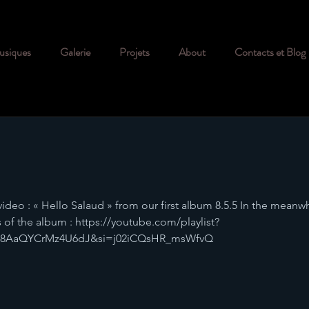
siques
Galerie
Projets
About
Contacts et Blog
video : « Hello Salaud » from our first album 8.5.5 In the meanw
Cinema and soundtrack
s of the album : https://youtube.com/playlist?
M78AaQYCrMz4U6dJ&si=j02iCQsHR_msWfvQ
Delphine Ciampi Ellis
25 juin 2022