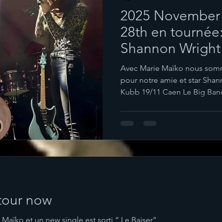
2025 November
28th en tournée:
Shannon Wright
Avec Marie Maïko nous somm
pour notre amie et star Shan
Kubb 19/11 Caen Le Big Ban
Chabade 27/11 Clermont-Fer
28/11 Paris La Matoquinerie 
Rochelle La Sirène sortie de r
Transmusicales le Offf 19/12 
tour now
et un new single est sorti “ Le Baiser”