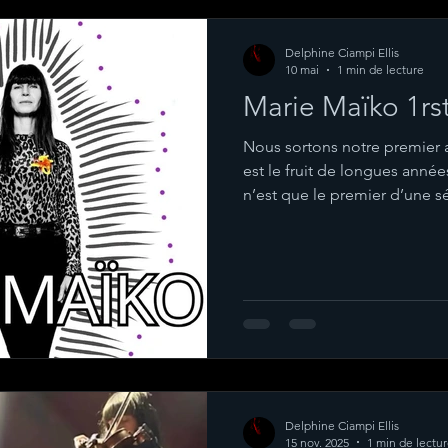
Delphine Ciampi Ellis
10 mai
1 min de lecture
Marie Maïko 1rs
Nous sortons notre premier a
est le fruit de longues années
n’est que le premier d’une sé
musicale avec Anne dure depu
vous fera autant rêver que n
Marie Maiko, and there will
collaboration and friendship
ago. I hope this music will 
does to us 👉https://open.
Delphine Ciampi Ellis
15 nov. 2025
1 min de lectu