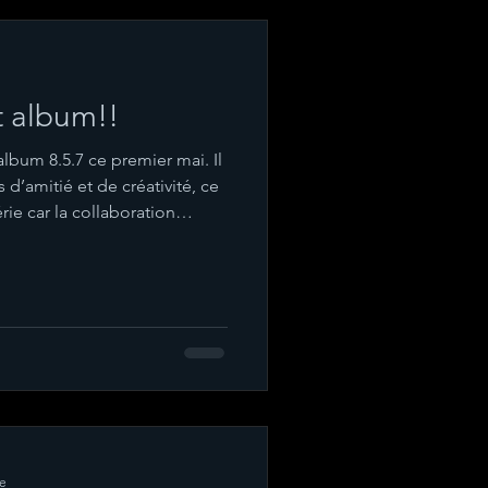
t album!!
lbum 8.5.7 ce premier mai. Il
 d’amitié et de créativité, ce
rie car la collaboration
is 19 ans, en espérant qu’il
ous 1rst Album release for
 be more because our musical
 with Anne started 19 years
make you dream as much as it
re