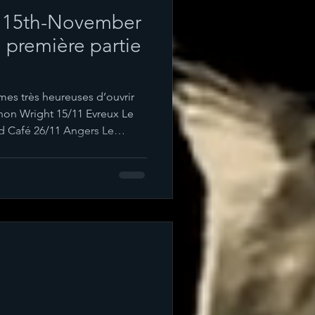
 15th-November
 première partie
es très heureuses d’ouvrir
non Wright 15/11 Evreux Le
d Café 26/11 Angers Le
rand La Coopérative de mai
et puis sans Shannon 25/11 La
ésidence 04/12 Rennes Les
Paris Le chair de poule