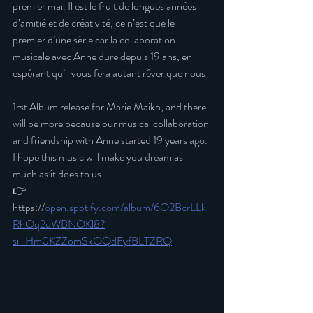
premier mai. Il est le fruit de longues années 
d’amitié et de créativité, ce n’est que le 
premier d’une série car la collaboration 
musicale avec Anne dure depuis 19 ans, en 
espérant qu’il vous fera autant rêver que nous
1rst Album release for Marie Maiko, and there 
will be more because our musical collaboration 
and friendship with Anne started 19 years ago. 
I hope this music will make you dream as 
much as it does to us 
👉
https://
open.spotify.com/album/6O2BcrLLk
RhOq2uWBNOKl8?
si=Hm0KZZomSkOQdFyfBLTZRQ