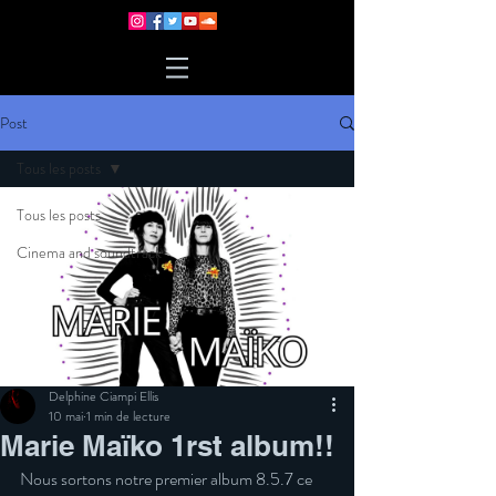
Post
Tous les posts
Tous les posts
Cinema and soundtrack
Delphine Ciampi Ellis
10 mai
1 min de lecture
Marie Maïko 1rst album!!
Nous sortons notre premier album 8.5.7 ce 