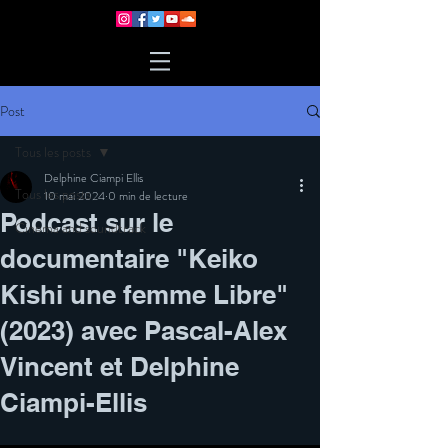
Post
Tous les posts
Delphine Ciampi Ellis
Tous les posts
10 mai 2024
0 min de lecture
Podcast sur le
Cinema and soundtrack
documentaire "Keiko
Kishi une femme Libre"
(2023) avec Pascal-Alex
Vincent et Delphine
Ciampi-Ellis