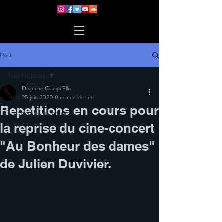
Post
Tous les posts
Delphine Ciampi Ellis
Tous les posts
25 juin 2020
0 min de lecture
Repetitions en cours pour
Cinema and soundtrack
la reprise du cine-concert
"Au Bonheur des dames"
de Julien Duvivier.