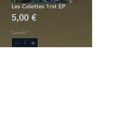
Les Colettes 1rst EP
Prix
5,00 €
Quantité
*
1er Ep des 
Colettes, 
auto-produit 
5 titres 